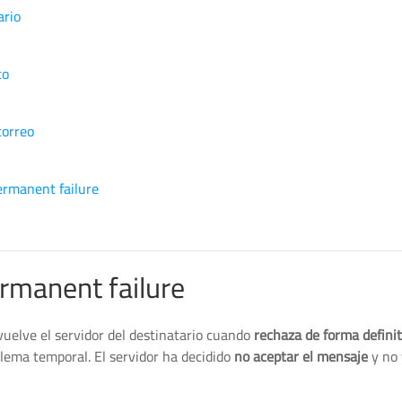
ario
to
correo
ermanent failure
ermanent failure
uelve el servidor del destinatario cuando
rechaza de forma definit
blema temporal. El servidor ha decidido
no aceptar el mensaje
y no 