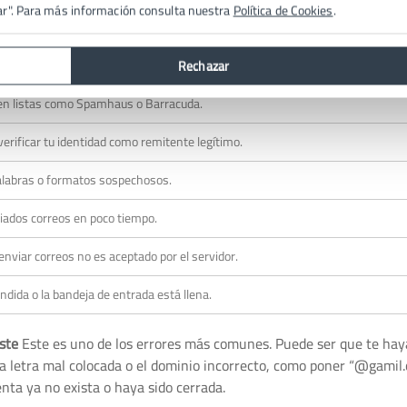
ar". Para más información consulta nuestra
Política de Cookies
.
rio está mal escrito o ya no existe.
ha rechazado el mensaje, posiblemente por filtros antispam.
Rechazar
 en listas como Spamhaus o Barracuda.
verificar tu identidad como remitente legítimo.
alabras o formatos sospechosos.
dos correos en poco tiempo.
enviar correos no es aceptado por el servidor.
dida o la bandeja de entrada está llena.
iste
Este es uno de los errores más comunes. Puede ser que te hay
una letra mal colocada o el dominio incorrecto, como poner “@gamil
nta ya no exista o haya sido cerrada.