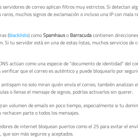
servidores de correo aplican filtros muy estrictos. Si detectan al
aros, muchos signos de exclamación o incluso una IP con mala r
ras (
blacklists
) como
Spamhaus
o
Barracuda
contienen direcciones
Si tu servidor está en una de estas listas, muchos servicios de c
 DNS actúan como una especie de “documento de identidad” del cor
 verificar que el correo es auténtico y puede bloquearlo por seguri
s antispam no solo miran quién envía el correo, también analizan e
las o llenas el mensaje de signos, podrías activarlos sin querer.
ran volumen de emails en poco tiempo, especialmente si tu domin
y rechacen parte o todos los mensajes.
dores de internet bloquean puertos como el 25 para evitar el env
7, que son más seguros y aceptados.