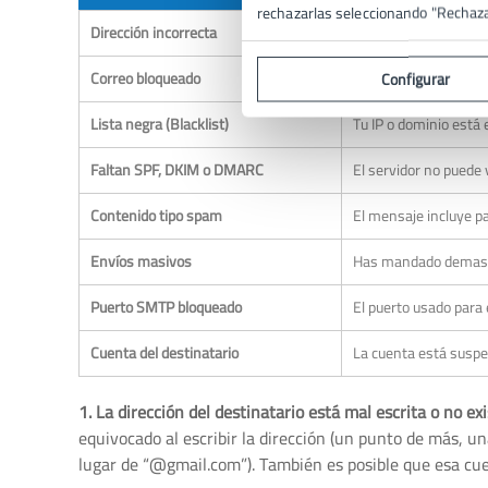
rechazarlas seleccionando "Rechaz
Dirección incorrecta
El email del destinata
Correo bloqueado
El servidor receptor 
Configurar
Lista negra (Blacklist)
Tu IP o dominio está
Faltan SPF, DKIM o DMARC
El servidor no puede 
Contenido tipo spam
El mensaje incluye p
Envíos masivos
Has mandado demasia
Puerto SMTP bloqueado
El puerto usado para 
Cuenta del destinatario
La cuenta está suspen
1. La dirección del destinatario está mal escrita o no ex
equivocado al escribir la dirección (un punto de más, 
lugar de “@gmail.com”). También es posible que esa cue