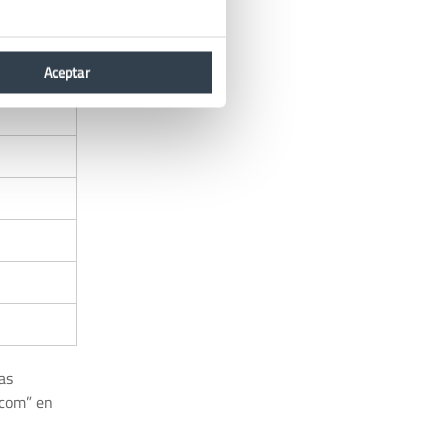
Aceptar
as
.com” en