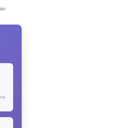
del
ros