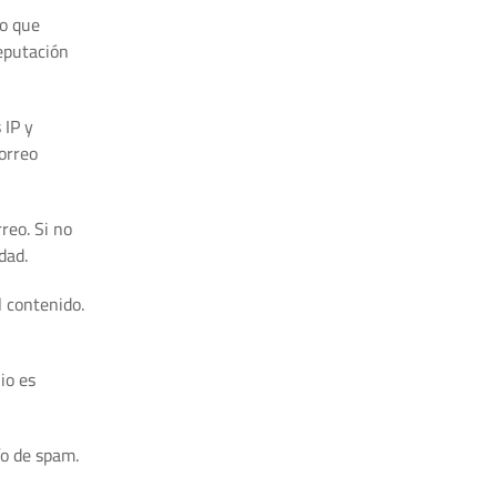
go que
eputación
 IP y
orreo
reo. Si no
dad.
l contenido.
io es
ío de spam.