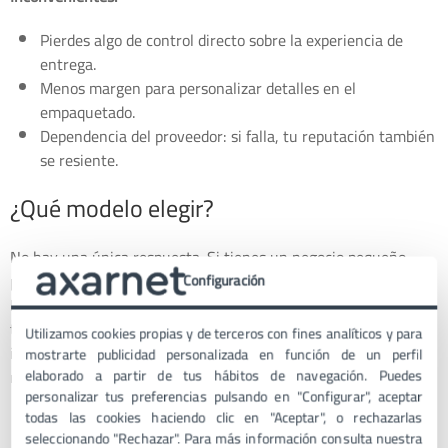
Pierdes algo de control directo sobre la experiencia de
entrega.
Menos margen para personalizar detalles en el
empaquetado.
Dependencia del proveedor: si falla, tu reputación también
se resiente.
¿Qué modelo elegir?
No hay una única respuesta. Si tienes un negocio pequeño,
puede que al principio el fulfillment interno sea suficiente.
Configuración
Pero si tu objetivo es crecer y llegar a más clientes, tarde o
temprano tendrás que valorar la externalización. Lo
Utilizamos cookies propias y de terceros con fines analíticos y para
importante es analizar tus recursos, el volumen de pedidos y el
mostrarte publicidad personalizada en función de un perfil
nivel de experiencia que quieres dar al cliente.
elaborado a partir de tus hábitos de navegación. Puedes
personalizar tus preferencias pulsando en "Configurar", aceptar
todas las cookies haciendo clic en "Aceptar", o rechazarlas
seleccionando "Rechazar". Para más información consulta nuestra