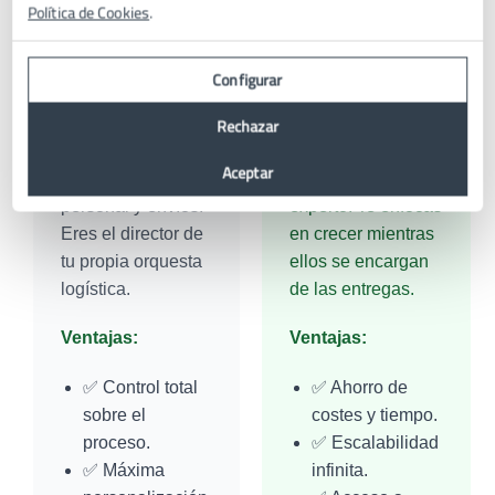
Política de Cookies
.
🏠
🚀 Fulfillment
Fulfillment
Externalizado
Configurar
Interno
(3PL)
Rechazar
Tú te encargas de
Delegas la
Aceptar
todo: almacén,
logística a un socio
personal y envíos.
experto. Te enfocas
Eres el director de
en crecer mientras
tu propia orquesta
ellos se encargan
logística.
de las entregas.
Ventajas:
Ventajas:
✅ Control total
✅ Ahorro de
sobre el
costes y tiempo.
proceso.
✅ Escalabilidad
✅ Máxima
infinita.