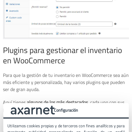
Plugins para gestionar el inventario
en WooCommerce
Para que la gestión de tu inventario en WooCommerce sea aún
más eficiente y personalizada, hay varios plugins que pueden
ser de gran ayuda.
Aquí tienes
algunos de los más destacados
, cada uno con sus
propias características que los hacen únicos para diferentes
Configuración
necesidades de negocio.
Utilizamos cookies propias y de terceros con fines analíticos y para
ATUM Inventory Management for WooCommerce
mostrarte publicidad personalizada en función de un perfil