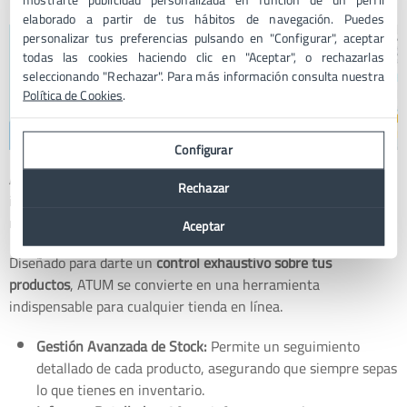
elaborado a partir de tus hábitos de navegación. Puedes
personalizar tus preferencias pulsando en "Configurar", aceptar
todas las cookies haciendo clic en "Aceptar", o rechazarlas
seleccionando "Rechazar". Para más información consulta nuestra
Política de Cookies
.
Configurar
ATUM
es un plugin integral que transforma la gestión de
Rechazar
inventario en WooCommerce en una tarea sencilla y
manejable.
Aceptar
Diseñado para darte un
control exhaustivo sobre tus
productos
, ATUM se convierte en una herramienta
indispensable para cualquier tienda en línea.
Gestión Avanzada de Stock:
Permite un seguimiento
detallado de cada producto, asegurando que siempre sepas
lo que tienes en inventario.