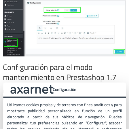
Configuración para el modo
mantenimiento en Prestashop 1.7
Configuración
La configuración del modo mantenimiento en PrestaShop 1.7
es bastante sencilla:
Utilizamos cookies propias y de terceros con fines analíticos y para
mostrarte publicidad personalizada en función de un perfil
La primera opción
solo sirve para activar o desactivar el
elaborado a partir de tus hábitos de navegación. Puedes
modo mantenimiento a través del switch o interruptor
personalizar tus preferencias pulsando en "Configurar", aceptar
que hay para ello. Una vez pulsado, tienes que darle a
todas las cookies haciendo clic en "Aceptar", o rechazarlas