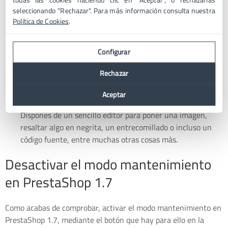
“Guardar”, abajo del todo a la derecha, o los cambios no se
seleccionando "Rechazar". Para más información consulta nuestra
aplicarán, y PrestaShop 1.7 no entraría en modo
Política de Cookies
.
mantenimiento.
La segunda opción
es para añadir una IP dentro de una
Configurar
especie de lista blanca. Si añades aquí tu IP, por ejemplo,
te permitirá acceder a la tienda.
Rechazar
La tercera opción
es para escribir un texto que aparezca
en la página de mantenimiento, mientras la tienda no esté
Aceptar
operativa y te encuentres trabajando en sus mejoras.
Dispones de un sencillo editor para poner una imagen,
resaltar algo en negrita, un entrecomillado o incluso un
código fuente, entre muchas otras cosas más.
Desactivar el modo mantenimiento
en PrestaShop 1.7
Como acabas de comprobar, activar el modo mantenimiento en
PrestaShop 1.7, mediante el botón que hay para ello en la