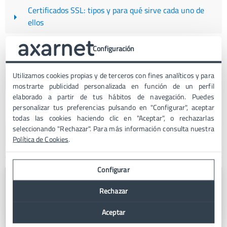
Certificados SSL: tipos y para qué sirve cada uno de
ellos
Qué es OneDrive, para qué sirve y usos【Microsoft
Configuración
365】
Utilizamos cookies propias y de terceros con fines analíticos y para
¿Cómo escoger el hosting para tu e-commerce?
mostrarte publicidad personalizada en función de un perfil
elaborado a partir de tus hábitos de navegación. Puedes
Microsoft 365: llévate la oficina a donde quiera que
personalizar tus preferencias pulsando en "Configurar", aceptar
vayas
todas las cookies haciendo clic en "Aceptar", o rechazarlas
seleccionando "Rechazar". Para más información consulta nuestra
Antispam: 5 razones por las que contratar uno
Política de Cookies
.
Configurar
Rechazar
Aceptar