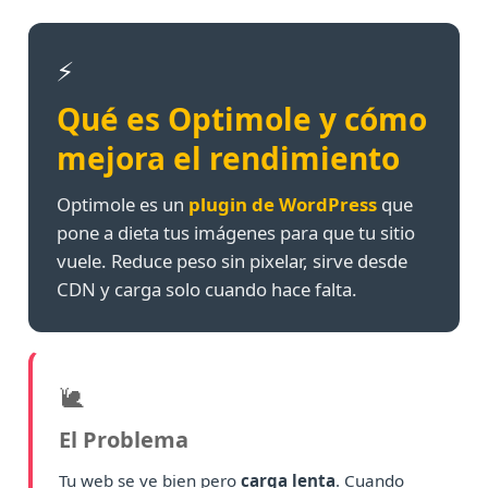
⚡
Qué es Optimole y cómo
mejora el rendimiento
Optimole es un
plugin de WordPress
que
pone a dieta tus imágenes para que tu sitio
vuele. Reduce peso sin pixelar, sirve desde
CDN y carga solo cuando hace falta.
🐌
El Problema
Tu web se ve bien pero
carga lenta
. Cuando