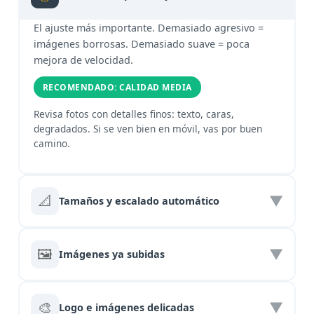
El ajuste más importante. Demasiado agresivo =
imágenes borrosas. Demasiado suave = poca
mejora de velocidad.
RECOMENDADO: CALIDAD MEDIA
Revisa fotos con detalles finos: texto, caras,
degradados. Si se ven bien en móvil, vas por buen
camino.
📐
▼
Tamaños y escalado automático
Optimole sirve la imagen en el tamaño justo según el
dispositivo. Un móvil no necesita una imagen de 2000px.
🖼️
▼
Imágenes ya subidas
DEJAR ACTIVADO SIEMPRE
Optimole trabaja con lo que ya existe. No necesitas re-
subir nada. Revisa home, galerías y entradas antiguas
Es como servir café en la taza adecuada: nadie necesita un
🎨
▼
Logo e imágenes delicadas