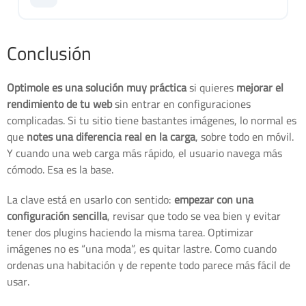
cubo para un sorbo.
tras activar.
Logos con texto fino, iconos pequeños y gráficos con
AUTO-OPTIMIZACIÓN ACTIVA
letras pueden perder nitidez. Exclúyelos si es necesario.
Conclusión
REQUIERE ATENCIÓN
Optimole es una solución muy práctica
si quieres
mejorar el
Fotos normales (paisajes, productos) = optimización
rendimiento de tu web
sin entrar en configuraciones
perfecta. Texto y líneas finas = cuidado especial.
complicadas. Si tu sitio tiene bastantes imágenes, lo normal es
que
notes una diferencia real en la carga
, sobre todo en móvil.
Y cuando una web carga más rápido, el usuario navega más
cómodo. Esa es la base.
La clave está en usarlo con sentido:
empezar con una
configuración sencilla
, revisar que todo se vea bien y evitar
tener dos plugins haciendo la misma tarea. Optimizar
imágenes no es “una moda”, es quitar lastre. Como cuando
ordenas una habitación y de repente todo parece más fácil de
usar.