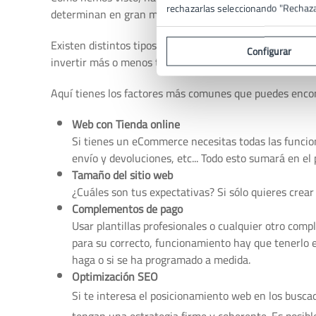
rechazarlas seleccionando "Rechaz
determinan en gran medida el precio que puede tener 
Existen distintos tipos de web y cada una de ellas tien
Configurar
invertir más o menos tiempo en ella y por lo tanto el co
Aquí tienes los factores más comunes que puedes encon
Web con Tienda online
Si tienes un eCommerce necesitas todas las funcione
envío y devoluciones, etc... Todo esto sumará en el 
Tamaño del sitio web
¿Cuáles son tus expectativas? Si sólo quieres crea
Complementos de pago
Usar plantillas profesionales o cualquier otro comp
para su correcto, funcionamiento hay que tenerlo e
haga o si se ha programado a medida.
Optimización SEO
Si te interesa el posicionamiento web en los busca