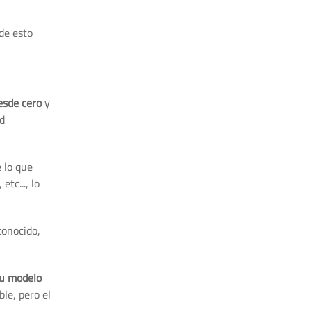
de esto
esde cero
y
ad
 lo que
tc..., lo
conocido,
tu modelo
le, pero el