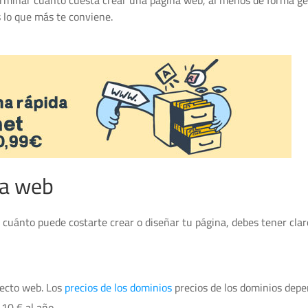
rminar cuánto cuesta crear una página web, al menos de forma ge
 lo que más te conviene.
na web
 cuánto puede costarte crear o diseñar tu página, debes tener cla
yecto web. Los
precios de los dominios
precios de los dominios depe
 10 € al año.