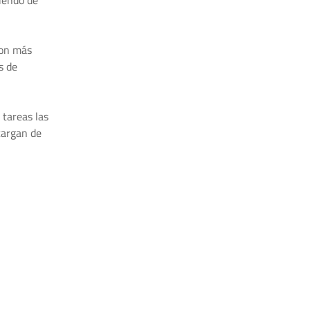
diendo de
con más
s de
 tareas las
cargan de