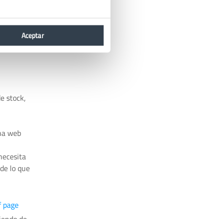
b, hará que
Aceptar
e stock,
una web
necesita
de lo que
f page