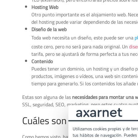
Hosting Web
Otro punto importante es el alojamiento web. Neces
del hosting puede variar dependiendo de las neces
Diseño de la web
Toda web necesita un diseño, este puede ser una
p
coste cero, pero no será para nada original. Un
dis
tarifa, pero se ajustará de forma perfecta a tus nec
Contenido
Puedes tener un dominio, un hosting y un diseño pa
productos, imágenes o vídeos, una web sin conteni
tiempo para generarlo. Si los contenidos los añade 
Estas son alguna de las
necesidades para montar una 
SSL, seguridad, SEO, marketing, pero estos cuatro punto
Cuáles son los factores cla
Utilizamos cookies propias y de terc
tus hábitos de navegación. Puedes p
Como hemos visto, hay algunas cosas imprescindibles e