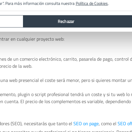
ar". Para más información consulta nuestra
Política de Cookies
.
una web.
e distintas necesidades. Como es lógico, dependiendo del tipo de we
Rechazar
ste variará.
trar en cualquier proyecto web:
s de un comercio electrónico, carrito, pasarela de pago, control d
precio de la web.
r una web presencial el coste será menor, pero si quieres montar 
lemento, plugin o script profesional tendrá un coste y si tu web lo 
n cuenta. El precio de los complementos es variable, dependiendo 
dores (SEO), necesitarás que tanto el
SEO on page
, como el
SEO of