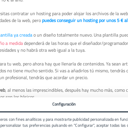
itas contratar un hosting para poder alojar los archivos de la web
idades de la web, pero
puedes conseguir un hosting por unos 5 € al
lantilla ya creada
o un diseño totalmente nuevo. Una plantilla pue
eño a medida
dependerá de las horas que el diseñador/programador
esidades y no habrá otra web igual a la tuya.
ra tu web, pero ahora hay que llenarla de contenidos. Ya sean art
dos no tiene mucho sentido. Si vas a añadirlos tú mismo, tendrás 
un profesional, tendrás que acordar un precio.
web
, al menos las imprescindibles, después hay mucho más, como c
s son los básicos.
Configuración
ves de una web
eros con fines analíticos y para mostrarte publicidad personalizada en funci
ersonalizar tus preferencias pulsando en "Configurar", aceptar todas las c
n cualquier sitio web, pero hay otros
factores clave de una web
qu