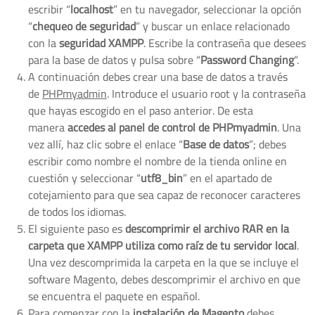
escribir “
localhost
” en tu navegador, seleccionar la opción
“
chequeo de seguridad
” y buscar un enlace relacionado
con la
seguridad XAMPP
. Escribe la contraseña que desees
para la base de datos y pulsa sobre “
Password Changing
”.
A continuación debes crear una base de datos a través
de
PHPmyadmin
. Introduce el usuario root y la contraseña
que hayas escogido en el paso anterior. De esta
manera
accedes al panel de control de PHPmyadmin
. Una
vez allí, haz clic sobre el enlace “
Base de datos
”; debes
escribir como nombre el nombre de la tienda online en
cuestión y seleccionar “
utf8_bin
” en el apartado de
cotejamiento para que sea capaz de reconocer caracteres
de todos los idiomas.
El siguiente paso es
descomprimir el archivo RAR en la
carpeta que XAMPP utiliza como raíz de tu servidor local
.
Una vez descomprimida la carpeta en la que se incluye el
software Magento, debes descomprimir el archivo en que
se encuentra el paquete en español.
Para comenzar con la
instalación de Magento
debes