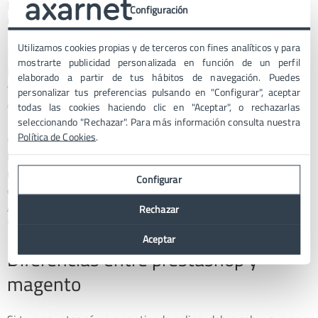
posibilidades. Claro que esto también requiere de un
Configuración
mantenimiento más continuado y preciso.
Utilizamos cookies propias y de terceros con fines analíticos y para
Hay que prestar especial
atención a la seguridad
. Lo más
mostrarte publicidad personalizada en función de un perfil
importante es estar al día de las actualizaciones; estas no
elaborado a partir de tus hábitos de navegación. Puedes
traen únicamente nuevas y mejores implementaciones, sino
personalizar tus preferencias pulsando en "Configurar", aceptar
que en ocasiones también incorporan parches de seguridad.
todas las cookies haciendo clic en "Aceptar", o rechazarlas
seleccionando "Rechazar". Para más información consulta nuestra
Política de Cookies
.
Otro punto para reforzar la seguridad en Magento es
cambiar
la URL del administrador
. Para ello simplemente tienes que
modificar el archivo “local.xml”, el cual se encuentra en el
Configurar
directorio “/app/etc/local.xml“.
Así, en la línea “![CDATA[admin]]“ del bloque de código cambia
Rechazar
“admin” por un nombre random, como por ejemplo “Lk100Qe”.
Aceptar
Diferencias entre prestashop y
magento