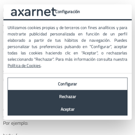
Es importante probar el sitio en RTL varias veces durante su
Configuración
desarrollo para asegurarse de que todos los elementos se
ajustan correctamente y que el sitio es intuitivo para los
Utilizamos cookies propias y de terceros con fines analíticos y para
usuarios.
mostrarte publicidad personalizada en función de un perfil
elaborado a partir de tus hábitos de navegación. Puedes
Adaptar un tema a RTL
personalizar tus preferencias pulsando en "Configurar", aceptar
todas las cookies haciendo clic en "Aceptar", o rechazarlas
manualmente
seleccionando "Rechazar". Para más información consulta nuestra
Política de Cookies
.
Si ya tienes un tema que no soporta RTL, puedes adaptarlo tú
mismo con unos pasos sencillos:
Configurar
1. Crea un archivo CSS para RTL
Rechazar
Añade un archivo
en la carpeta de tu tema. Este
Aceptar
rtl.css
archivo debe incluir reglas específicas para ajustar el diseño.
Por ejemplo: