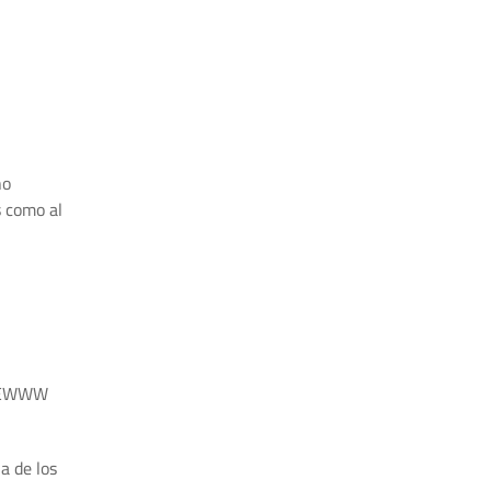
no
s como al
o EWWW
a de los