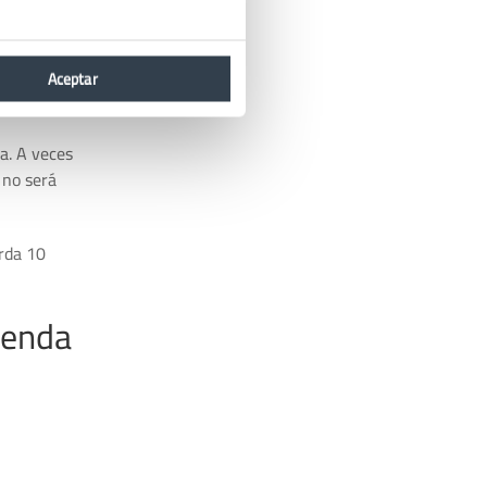
pueden
n de tu
Aceptar
rreglarlo.
a. A veces
 no será
rda 10
ienda