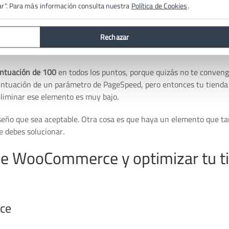
cómo está la salud de tu tienda. Hay herramientas online que te 
ar". Para más información consulta nuestra
Política de Cookies
.
le
. Es gratis y súper fácil de usar. Solo tienes que poner la direcció
Rechazar
a. Si ves muchos números rojos, no te asustes. Estamos aquí para a
untuación de 100
en todos los puntos, porque quizás no te conveng
untuación de un parámetro de PageSpeed, pero entonces tu tienda
eliminar ese elemento es muy bajo.
seño que sea aceptable. Otra cosa es que haya un elemento que ta
e debes solucionar.
de WooCommerce y optimizar tu t
ce