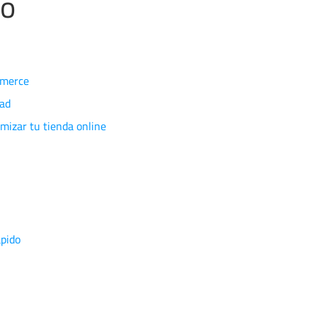
do
mmerce
dad
izar tu tienda online
ápido