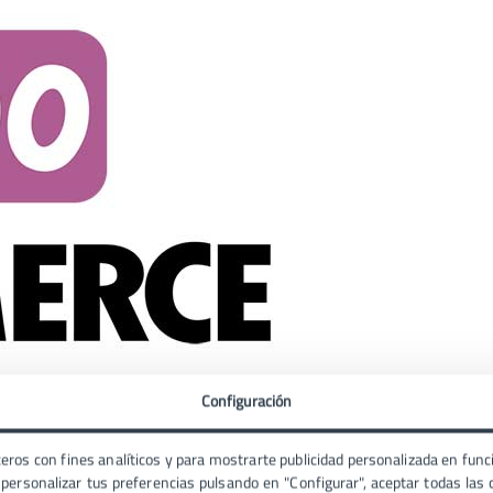
Configuración
sita un mejorar la velocidad
eros con fines analíticos y para mostrarte publicidad personalizada en funci
ersonalizar tus preferencias pulsando en "Configurar", aceptar todas las c