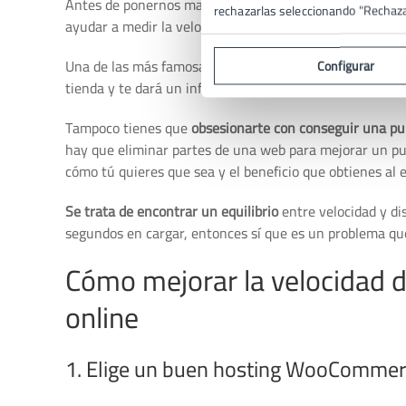
Antes de ponernos manos a la obra, necesitamos saber 
rechazarlas seleccionando "Rechaz
ayudar a medir la velocidad de tu web.
Una de las más famosas es
PageSpeed Insights de Goog
Configurar
tienda y te dará un informe detallado de cómo va la cos
Tampoco tienes que
obsesionarte con conseguir una p
hay que eliminar partes de una web para mejorar un p
cómo tú quieres que sea y el beneficio que obtienes al 
Se trata de encontrar un equilibrio
entre velocidad y di
segundos en cargar, entonces sí que es un problema qu
Cómo mejorar la velocidad 
online
1. Elige un buen hosting WooCommer