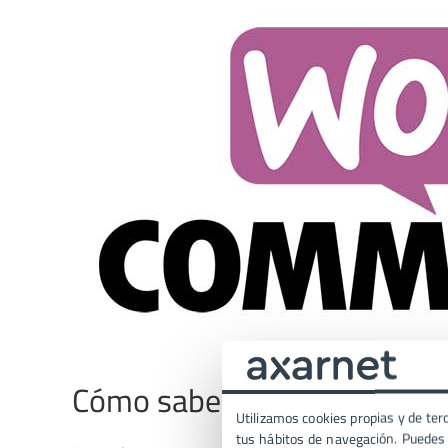
Cómo saber si tu tienda nece
Utilizamos cookies propias y de terc
tus hábitos de navegación. Puedes p