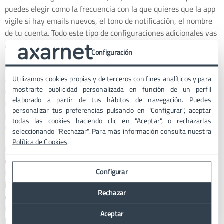
puedes elegir como la frecuencia con la que quieres que la app
vigile si hay emails nuevos, el tono de notificación, el nombre
de tu cuenta. Todo este tipo de configuraciones adicionales vas
a poder modificarlas con posterioridad.
Configuración
Entre las cuestiones importantes a las que tendrás que prestar
atención es el
nombre con el que se van a enviar los emails
. Si
Utilizamos cookies propias y de terceros con fines analíticos y para
mostrarte publicidad personalizada en función de un perfil
es una cuenta de empresa, quizás te interese que aparezca el
elaborado a partir de tus hábitos de navegación. Puedes
nombre de tu empresa. También puedes incorporar una
Firma
personalizar tus preferencias pulsando en "Configurar", aceptar
para móviles
, algo interesante si usas mucho tu móvil para
todas las cookies haciendo clic en "Aceptar", o rechazarlas
escribir emails.
seleccionando "Rechazar". Para más información consulta nuestra
Política de Cookies
.
Por otro lado, te recomendamos prestar atención al Uso de
datos. Por ejemplo en relación a las imágenes, asegúrate que
Configurar
tienes marcada la opción de
preguntar antes de mostrar
imágenes externas
para evitar que la gestión de tu email te
Rechazar
consuma los datos móviles. Puedes también configurar el
tiempo y la
frecuencia de sincronización del correo
y controlar
Aceptar
la descarga de archivos adjuntos.