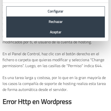
Solución
: para solucionar el error 403, lo primero que debes
Configurar
saber para que el sitio web desarrollado con WordPress
funcione de manera correcta es indispensable que todos los
Rechazar
ficheros de la instalación cuenten con
permisos 644
. Esto
significa que los ficheros o carpetas pueden ser leídos por
Aceptar
cualquier usuario, aunque únicamente pueden ser editados o
modificados por tí, el usuario de la cuenta de hosting.
En el Panel de Control, haz clic con el botón derecho en el
fichero o carpeta que quieras modificar y selecciona “Change
permissions”. Luego, en las casillas de “Permiso” indica 644.
Es una tarea larga y costosa, por lo que en la gran mayoría de
los casos la compañía de soporte de hosting realiza esta tarea
de forma automática desde el servidor.
Error Http en Wordpress