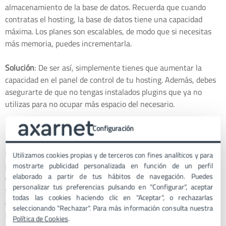
almacenamiento de la base de datos. Recuerda que cuando
contratas el hosting, la base de datos tiene una capacidad
máxima. Los planes son escalables, de modo que si necesitas
más memoria, puedes incrementarla.
Solución
: De ser así, simplemente tienes que aumentar la
capacidad en el panel de control de tu hosting. Además, debes
asegurarte de que no tengas instalados plugins que ya no
utilizas para no ocupar más espacio del necesario.
Error 403
Configuración
Error
: el “Error 403” se da cuando
el sitio web no tiene los
Utilizamos cookies propias y de terceros con fines analíticos y para
permisos correctos
. Se puede dar por un amplio abanico de
mostrarte publicidad personalizada en función de un perfil
elaborado a partir de tus hábitos de navegación. Puedes
causas, como por ejemplo tras la restauración de una copia de
personalizar tus preferencias pulsando en "Configurar", aceptar
seguridad de tu sitio WordPress o por la instalación o
todas las cookies haciendo clic en "Aceptar", o rechazarlas
actualización de un plugin que presenta alguna
seleccionando "Rechazar". Para más información consulta nuestra
incompatibilidad.
Política de Cookies
.