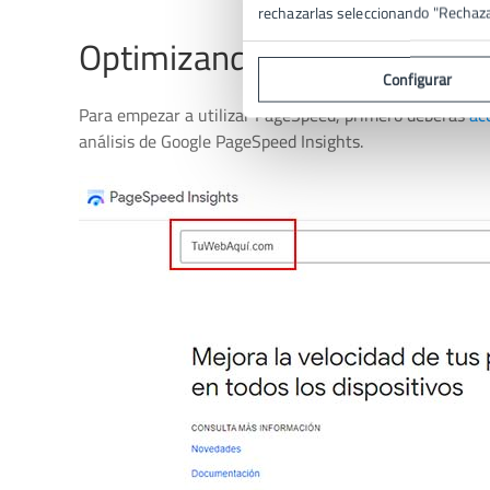
rechazarlas seleccionando "Rechaz
Optimizando tu Web con P
Configurar
Para empezar a utilizar PageSpeed, primero deberás
ac
análisis de Google PageSpeed Insights.