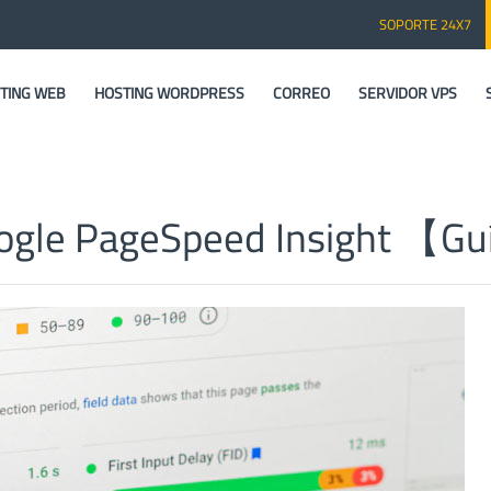
SOPORTE 24X7
TING WEB
HOSTING WORDPRESS
CORREO
SERVIDOR VPS
oogle PageSpeed Insight 【G