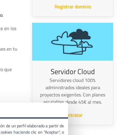
Registrar dominio
lo
.
e en los
nes en tu
Servidor Cloud
lo que
Servidores cloud 100%
administrados ideales para
proyectos exigentes. Con planes
escalables desde 45€ al mes.
Contratar
ón de un perfil elaborado a partir de
ookies haciendo clic en "Aceptar", o