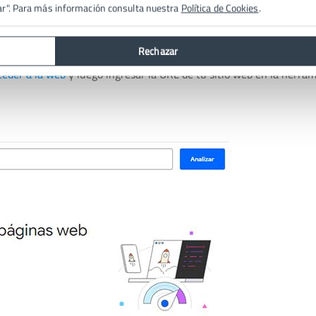
ar". Para más información consulta nuestra
Política de Cookies
.
ageSpeed
Rechazar
ceder a la web
y luego ingresar la URL de tu sitio web en la herra