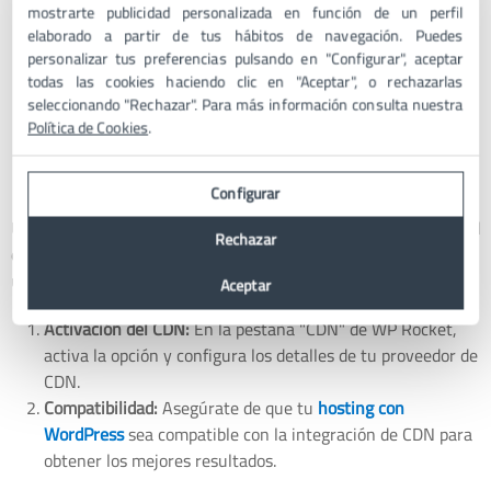
mostrarte publicidad personalizada en función de un perfil
Instalación de Imagify:
Ve a "Plugins" > "Añadir nuevo" y
elaborado a partir de tus hábitos de navegación. Puedes
busca "Imagify". Instálalo y actívalo.
personalizar tus preferencias pulsando en "Configurar", aceptar
Optimización Automática:
Configura Imagify para
todas las cookies haciendo clic en "Aceptar", o rechazarlas
optimizar automáticamente las nuevas imágenes que
seleccionando "Rechazar". Para más información consulta nuestra
subas a tu sitio.
Política de Cookies
.
Integración con CDN
Configurar
Un CDN (Content Delivery Network) puede mejorar la velocidad
Rechazar
de carga al distribuir tu contenido a través de servidores
ubicados en diferentes partes del mundo.
Aceptar
Activación del CDN:
En la pestaña "CDN" de WP Rocket,
activa la opción y configura los detalles de tu proveedor de
CDN.
Compatibilidad:
Asegúrate de que tu
hosting con
WordPress
sea compatible con la integración de CDN para
obtener los mejores resultados.