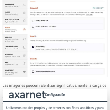
Las imágenes pueden ralentizar significativamente la carga de
tu sitio. WP Rocket ofrece integración con plugins de
Configuración
optimización de imágenes como Imagify para reducir el tamaño
de las imágenes sin perder calidad.
Utilizamos cookies propias y de terceros con fines analíticos y para