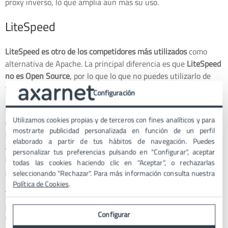
proxy inverso, lo que amplia aún más su uso.
LiteSpeed
LiteSpeed es otro de los competidores más utilizados
como
alternativa de Apache. La principal diferencia es que
LiteSpeed
no es Open Source
, por lo que lo que no puedes utilizarlo de
forma gratuita y hay que pagar una licencia de uso.
Configuración
Existe una versión gratuita, aunque con muchas menos
Utilizamos cookies propias y de terceros con fines analíticos y para
características que la opción de pago.
La gran baza de
mostrarte publicidad personalizada en función de un perfil
LiteSpeed es su rendimiento
, que puede superar Nginx, pero
elaborado a partir de tus hábitos de navegación. Puedes
además es compatible con los archivos htaccess
, por lo que su
personalizar tus preferencias pulsando en "Configurar", aceptar
integración o cambio desde Apache da muchos menos
todas las cookies haciendo clic en "Aceptar", o rechazarlas
problemas.
seleccionando "Rechazar". Para más información consulta nuestra
Política de Cookies
.
También es muy efectivo con el contenido caché y tiene
plugins y
módulos gratuitos creados para aprovecharlo en los
Configurar
CMS más populares
, como pueden ser WordPress, Joomla,