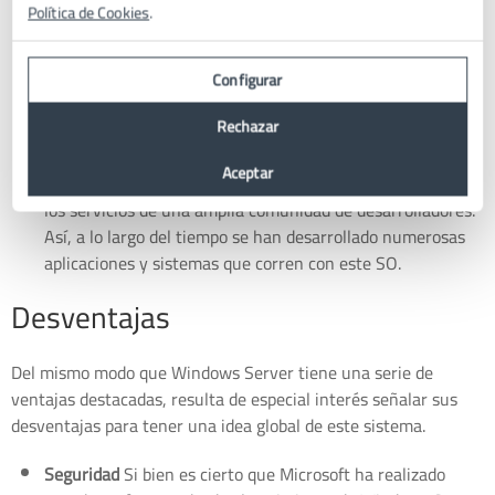
Política de Cookies
.
y Linux. Pues bien, tal y como señala Microsoft, el primero
ofrece un soporte del framework ASP.Net de alto
rendimiento, además del acceso a aplicaciones exclusivas
Configurar
como SharePoint o Exchange.
Rechazar
Aplicaciones y sistemas
Microsoft ha realizado una gran
inversión en Windows Server desde el nacimiento de este
Aceptar
sistema. Además, la compañía norteamericana cuenta con
los servicios de una amplia comunidad de desarrolladores.
Así, a lo largo del tiempo se han desarrollado numerosas
aplicaciones y sistemas que corren con este SO.
Desventajas
Del mismo modo que Windows Server tiene una serie de
ventajas destacadas, resulta de especial interés señalar sus
desventajas para tener una idea global de este sistema.
Seguridad
Si bien es cierto que Microsoft ha realizado