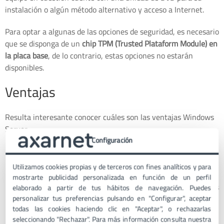
instalación o algún método alternativo y acceso a Internet.
Para optar a algunas de las opciones de seguridad, es necesario
que se disponga de un
chip TPM (Trusted Plataform Module) en
la placa base
, de lo contrario, estas opciones no estarán
disponibles.
Ventajas
Resulta interesante conocer cuáles son las ventajas Windows
Server.
Configuración
Fácil de administrar
Esta es sin lugar a dudas una de las
ventajas más destacadas de este SO para servidores. Es
Utilizamos cookies propias y de terceros con fines analíticos y para
muy sencillo de administrar y gestionar, lo cual facilita en
mostrarte publicidad personalizada en función de un perfil
gran medida el trabajo de desarrolladores y programadores
elaborado a partir de tus hábitos de navegación. Puedes
de todo el mundo.
personalizar tus preferencias pulsando en "Configurar", aceptar
todas las cookies haciendo clic en "Aceptar", o rechazarlas
ASP.Net
Actualmente, hay dos grandes Sistemas
seleccionando "Rechazar". Para más información consulta nuestra
Operativos a nivel global para servidores: Windows Server