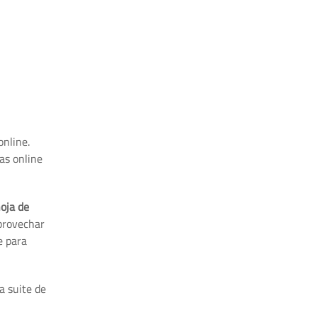
online.
as online
hoja de
aprovechar
e para
a suite de