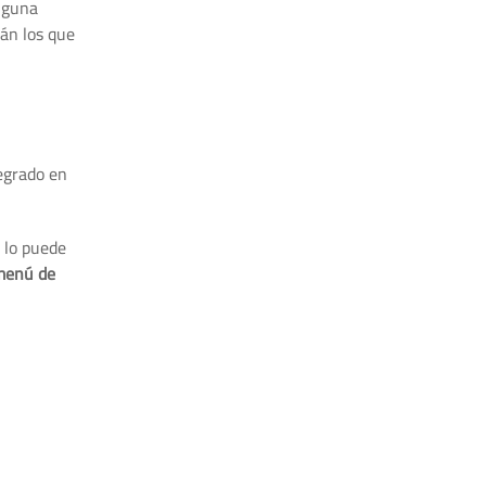
alguna
rán los que
tegrado en
 lo puede
 menú de