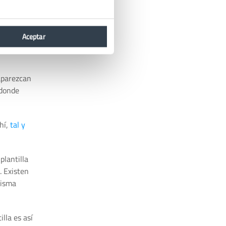
Aceptar
aparezcan
 donde
hí,
tal y
plantilla
. Existen
misma
lla es así