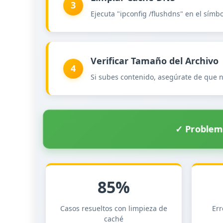
3
Ejecuta "ipconfig /flushdns" en el sím
Verificar Tamaño del Archivo
4
Si subes contenido, asegúrate de que no
✓ Problema
85%
Casos resueltos con limpieza de
Er
caché