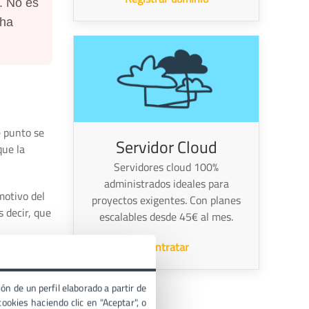
. No es
 ha
é punto se
Servidor Cloud
que la
Servidores cloud 100%
administrados ideales para
motivo del
proyectos exigentes. Con planes
es decir, que
escalables desde 45€ al mes.
Contratar
amos en los
ás.
ón de un perfil elaborado a partir de
ookies haciendo clic en "Aceptar", o