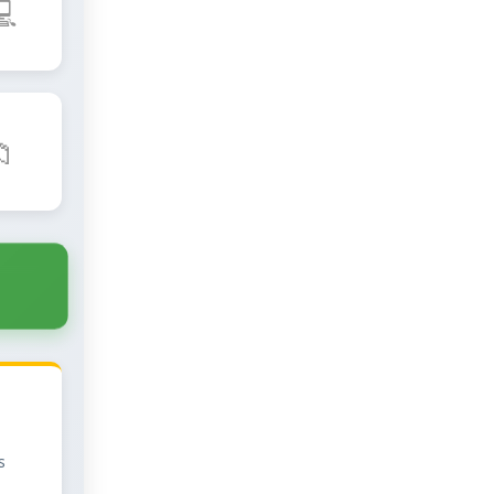
💻
📁
s