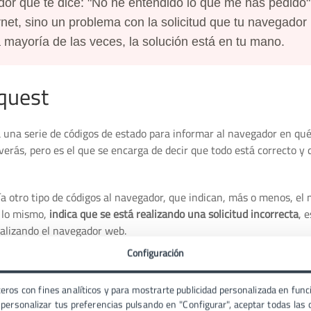
dor que te dice: "No he entendido lo que me has pedido"
ernet, sino un problema con la solicitud que tu navegador
a mayoría de las veces, la solución está en tu mano.
quest
a una serie de códigos de estado para informar al navegador en qu
verás, pero es el que se encarga de decir que todo está correcto y 
a otro tipo de códigos al navegador, que indican, más o menos, el 
s lo mismo,
indica que se está realizando una solicitud incorrecta
, 
realizando el navegador web.
Configuración
o sabe el motivo real
de la supuesta solicitud incorrecta. Si nos fij
e, no nos dicen mucho, sólo que ha ocurrido un error 400 y poco m
eros con fines analíticos y para mostrarte publicidad personalizada en funci
ersonalizar tus preferencias pulsando en "Configurar", aceptar todas las c