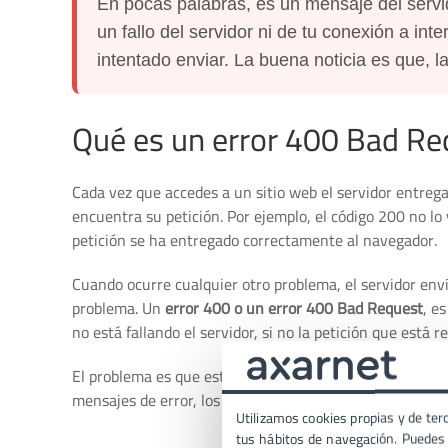
En pocas palabras, es un mensaje del servi
un fallo del servidor ni de tu conexión a int
intentado enviar. La buena noticia es que, l
Qué es un error 400 Bad Re
Cada vez que accedes a un sitio web el servidor entreg
encuentra su petición. Por ejemplo, el código 200 no lo 
petición se ha entregado correctamente al navegador.
Cuando ocurre cualquier otro problema, el servidor enví
problema. Un
error 400 o un error 400 Bad Request
, e
no está fallando el servidor, si no la petición que está 
El problema es que esto es muy ambiguo y
el usuario n
mensajes de error, los cuales pueden variar ligerament
Utilizamos cookies propias y de terc
tus hábitos de navegación. Puedes p