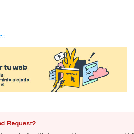
est
ad Request?