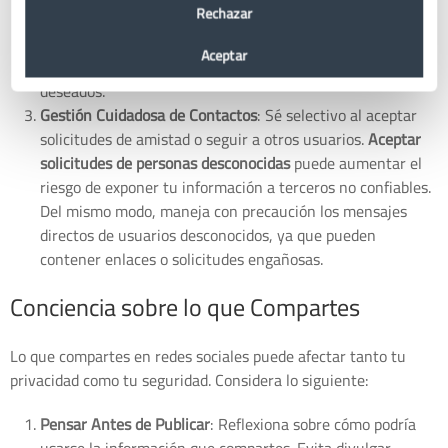
Rechazar
amigos o seguidores
, evitando así que el público general
vea tus actividades. Esta medida es crucial para controlar
Aceptar
tu presencia online y proteger tu información de ojos no
deseados.
Gestión Cuidadosa de Contactos
: Sé selectivo al aceptar
solicitudes de amistad o seguir a otros usuarios.
Aceptar
solicitudes de personas desconocidas
puede aumentar el
riesgo de exponer tu información a terceros no confiables.
Del mismo modo, maneja con precaución los mensajes
directos de usuarios desconocidos, ya que pueden
contener enlaces o solicitudes engañosas.
Conciencia sobre lo que Compartes
Lo que compartes en redes sociales puede afectar tanto tu
privacidad como tu seguridad. Considera lo siguiente:
Pensar Antes de Publicar
: Reflexiona sobre cómo podría
usarse la información que compartes. Evita divulgar