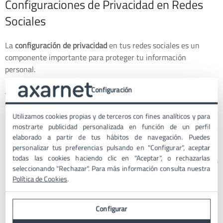
Configuraciones de Privacidad en Redes
Sociales
La
configuración de privacidad
en tus redes sociales es un
componente importante para proteger tu información
personal.
Configuración
A continuación, te explicamos cómo gestionar estas
configuraciones de manera efectiva:
Utilizamos cookies propias y de terceros con fines analíticos y para
Revisión Periódica de Configuraciones
: Las plataformas de
mostrarte publicidad personalizada en función de un perfil
redes sociales actualizan regularmente sus políticas y
elaborado a partir de tus hábitos de navegación. Puedes
personalizar tus preferencias pulsando en "Configurar", aceptar
opciones de configuración. Es importante revisar estas
todas las cookies haciendo clic en "Aceptar", o rechazarlas
configuraciones con frecuencia para asegurarte de que
tus
seleccionando "Rechazar". Para más información consulta nuestra
preferencias de privacidad
se mantengan al día y reflejen
Política de Cookies
.
tus necesidades actuales.
Control de la Visibilidad de Publicaciones
: Ajusta quién
puede ver tus publicaciones. Puedes configurar la mayoría
Configurar
de tus redes sociales para
limitar el acceso solo a tus