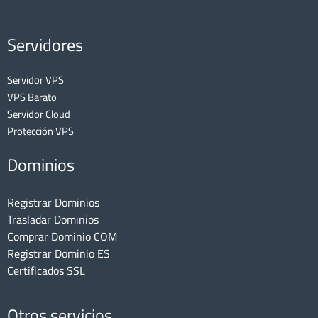
Servidores
Servidor VPS
VPS Barato
Servidor Cloud
Protección VPS
Dominios
Registrar Dominios
Trasladar Dominios
Comprar Dominio COM
Registrar Dominio ES
Certificados SSL
Otros servicios