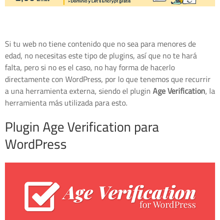
Si tu web no tiene contenido que no sea para menores de
edad, no necesitas este tipo de plugins, así que no te hará
falta, pero si no es el caso, no hay forma de hacerlo
directamente con WordPress, por lo que tenemos que recurrir
a una herramienta externa, siendo el plugin
Age Verification
, la
herramienta más utilizada para esto.
Plugin Age Verification para
WordPress