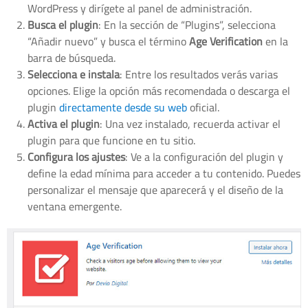
WordPress y dirígete al panel de administración.
Busca el plugin
: En la sección de “Plugins”, selecciona
“Añadir nuevo” y busca el término
Age Verification
en la
barra de búsqueda.
Selecciona e instala
: Entre los resultados verás varias
opciones. Elige la opción más recomendada o descarga el
plugin
directamente desde su web
oficial.
Activa el plugin
: Una vez instalado, recuerda activar el
plugin para que funcione en tu sitio.
Configura los ajustes
: Ve a la configuración del plugin y
define la edad mínima para acceder a tu contenido. Puedes
personalizar el mensaje que aparecerá y el diseño de la
ventana emergente.