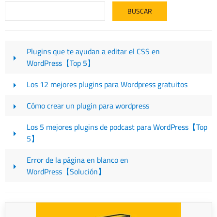
Plugins que te ayudan a editar el CSS en
WordPress【Top 5】
Los 12 mejores plugins para Wordpress gratuitos
Cómo crear un plugin para wordpress
Los 5 mejores plugins de podcast para WordPress【Top
5】
Error de la página en blanco en
WordPress【Solución】