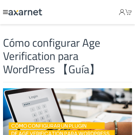
Cómo configurar Age
Verification para
WordPress 【Guía】