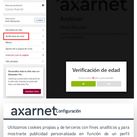
Opciones de configuración del plugin Age
Configuración
Verification
Utilizamos cookies propias y de terceros con fines analíticos y para
mostrarte publicidad personalizada en función de un perfil
Dentro de la página de configuración, encontrarás varias