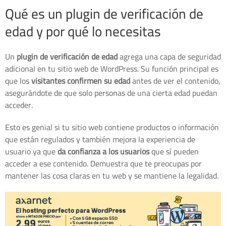
Qué es un plugin de verificación de
edad y por qué lo necesitas
Un
plugin de verificación de edad
agrega una capa de seguridad
adicional en tu sitio web de WordPress. Su función principal es
que los
visitantes confirmen su edad
antes de ver el contenido,
asegurándote de que solo personas de una cierta edad puedan
acceder.
Esto es genial si tu sitio web contiene productos o información
que están regulados y también mejora la experiencia de
usuario ya que
da confianza a los usuarios
que sí pueden
acceder a ese contenido. Demuestra que te preocupas por
mantener las cosa claras en tu web y se mantiene la legalidad.