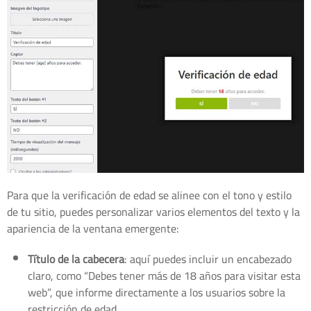
Para que la verificación de edad se alinee con el tono y estilo
de tu sitio, puedes personalizar varios elementos del texto y la
apariencia de la ventana emergente:
Título de la cabecera
: aquí puedes incluir un encabezado
claro, como “Debes tener más de 18 años para visitar esta
web”, que informe directamente a los usuarios sobre la
restricción de edad.