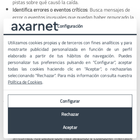
pistas sobre qué causó la caída.
Identifica errores o eventos críticos
: Busca mensajes de
error o eventos inusuales que puedan haber provocado la
caída.
Configuración
3. Reinicio del servidor
Utilizamos cookies propias y de terceros con fines analíticos y para
mostrarte publicidad personalizada en función de un perfil
Reinicia el servidor de forma segura
: Asegúrate de seguir
elaborado a partir de tus hábitos de navegación. Puedes
los procedimientos recomendados para evitar daños
personalizar tus preferencias pulsando en "Configurar", aceptar
todas las cookies haciendo clic en "Aceptar", o rechazarlas
adicionales.
seleccionando "Rechazar". Para más información consulta nuestra
Monitorea el servidor tras el reinicio
: Observa si el
Política de Cookies
.
problema persiste después del reinicio.
4. Escalamiento
Configurar
Rechazar
Contacta con el soporte técnico
: Si no puedes resolver el
problema por ti mismo, es hora de llamar a los expertos.
Aceptar
Proporciona toda la información relevante
: Describe los
síntomas, los pasos que has seguido y cualquier mensaje